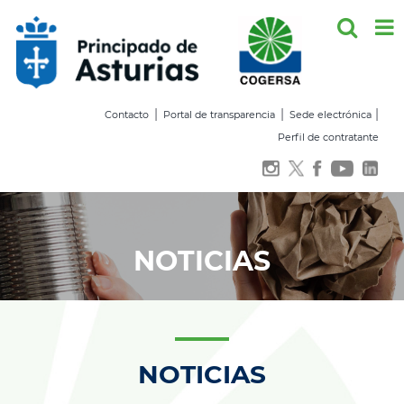
Saltar
al
contenido
|
|
|
Contacto
Portal de transparencia
Sede electrónica
Perfil de contratante
NOTICIAS
NOTICIAS