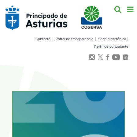
Saltar
al
contenido
|
|
|
Contacto
Portal de transparencia
Sede electrónica
Perfil de contratante