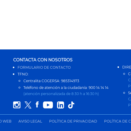
CONTACTA CON NOSOTROS
DIR
FORMULARIO DE CONTACTO
C
TFNO:
C
Centralita COGERSA: 985314973
P
Teléfono de atención a la ciudadanía: 900 14 14 14
S
(atención personalizada de 8:30 h a 16:30 h)
C
P
IO WEB
AVISO LEGAL
POLÍTICA DE PRIVACIDAD
POLÍTICA DE 