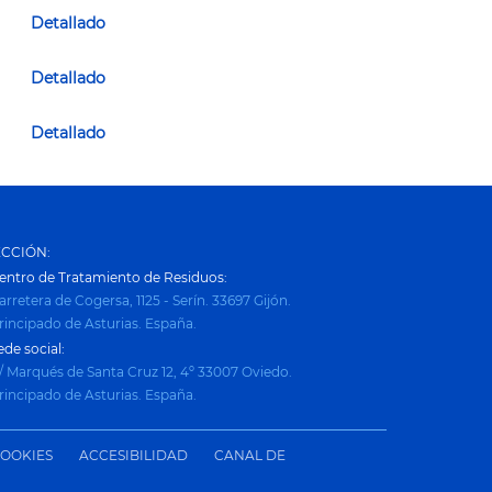
Detallado
Detallado
Detallado
ECCIÓN:
entro de Tratamiento de Residuos:
arretera de Cogersa, 1125 - Serín. 33697 Gijón.
rincipado de Asturias. España.
ede social:
/ Marqués de Santa Cruz 12, 4º 33007 Oviedo.
rincipado de Asturias. España.
COOKIES
ACCESIBILIDAD
CANAL DE