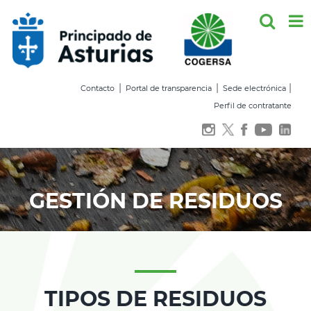
Saltar
al
contenido
|
|
|
Contacto
Portal de transparencia
Sede electrónica
Perfil de contratante
GESTIÓN DE RESIDUOS
TIPOS DE RESIDUOS