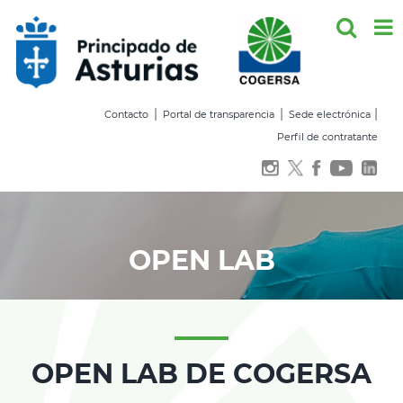
Saltar
al
contenido
|
|
|
Contacto
Portal de transparencia
Sede electrónica
Perfil de contratante
OPEN LAB
OPEN LAB DE COGERSA