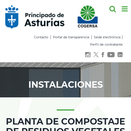
Saltar
al
contenido
|
|
|
Contacto
Portal de transparencia
Sede electrónica
Perfil de contratante
INSTALACIONES
PLANTA DE COMPOSTAJE