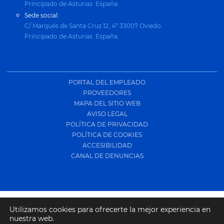
Principado de Asturias. España.
Sede social:
C/ Marqués de Santa Cruz 12, 4º 33007 Oviedo.
Principado de Asturias. España.
PORTAL DEL EMPLEADO
PROVEEDORES
MAPA DEL SITIO WEB
AVISO LEGAL
POLÍTICA DE PRIVACIDAD
POLÍTICA DE COOKIES
ACCESIBILIDAD
CANAL DE DENUNCIAS
Utilizamos cookies para ofrecerte la mejor experiencia en
nuestra web.