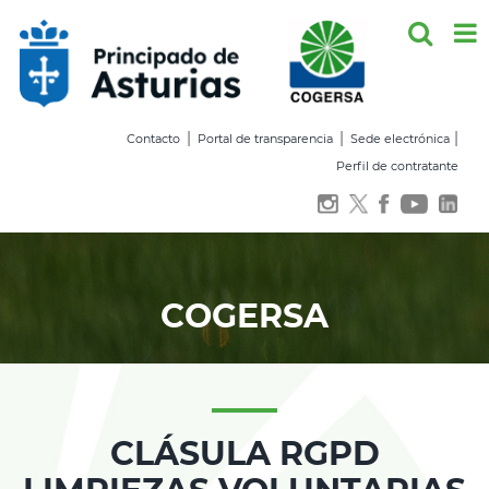
Saltar
al
contenido
|
|
|
Contacto
Portal de transparencia
Sede electrónica
Perfil de contratante
COGERSA
CLÁSULA RGPD