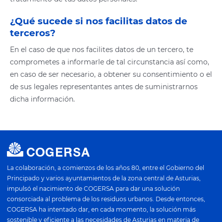
¿Qué sucede si nos facilitas datos de
terceros?
En el caso de que nos facilites datos de un tercero, te
comprometes a informarle de tal circunstancia así como,
en caso de ser necesario, a obtener su consentimiento o el
de sus legales representantes antes de suministrarnos
dicha información.
La colaboración, a comienzos de los años 80, entre el Gobierno del
Principado y varios ayuntamientos de la zona central de Asturias,
impulsó el nacimiento de COGERSA para dar una solución
consorciada al problema de los residuos urbanos. Desde entonces,
COGERSA ha intentado dar, en cada momento, la solución más
sostenible y eficiente a las necesidades de Asturias en materia de