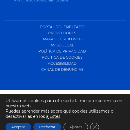
Principado de Asturias. España.
PORTAL DEL EMPLEADO
PROVEEDORES
MAPA DEL SITIO WEB
AVISO LEGAL
POLÍTICA DE PRIVACIDAD
POLÍTICA DE COOKIES
ACCESIBILIDAD
CANAL DE DENUNCIAS
Utilizamos cookies para ofrecerte la mejor experiencia en
nuestra web.
Puedes aprender más sobre qué cookies utilizamos o
desactivarlas en los
ajustes
.
Copyright © 2024 | TODOS LOS DERECHOS RESERVADOS | Diseño: Simêtriko |
Cerrar el banner
Aceptar
Rechazar
Ajustes
Desarrollo: Tragsatec