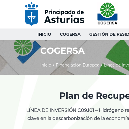
Saltar
al
contenido
INICIO
COGERSA
GESTIÓN DE RESI
COGERSA
Inicio
>
Financiación Europea
>
Línea de inv
Plan de Recupe
LÍNEA DE INVERSIÓN C09.I01 – Hidrógeno reno
clave en la descarbonización de la economía