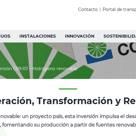
Contacto
|
Portal de trans
DUOS
INSTALACIONES
INNOVACIÓN
SOSTENIBILI
ersión C09.I01 – Hidrógeno renovable
ración, Transformación y Res
vable: un proyecto país, esta inversión impulsa el des
, fomentando su producción a partir de fuentes renovabl