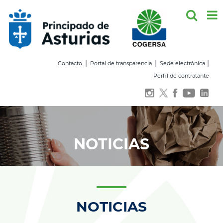
Saltar
al
contenido
|
|
|
Contacto
Portal de transparencia
Sede electrónica
Perfil de contratante
NOTICIAS
NOTICIAS