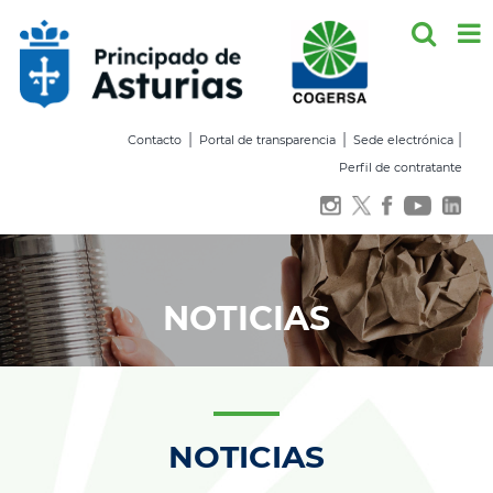
Saltar
al
contenido
|
|
|
Contacto
Portal de transparencia
Sede electrónica
Perfil de contratante
NOTICIAS
NOTICIAS