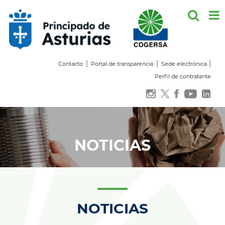
Saltar
al
contenido
|
|
|
Contacto
Portal de transparencia
Sede electrónica
Perfil de contratante
NOTICIAS
NOTICIAS