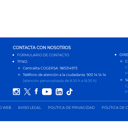
CONTACTA CON NOSOTROS
DIR
FORMULARIO DE CONTACTO
C
TFNO:
C
Centralita COGERSA: 985314973
P
Teléfono de atención a la ciudadanía: 900 14 14 14
S
(atención personalizada de 8:30 h a 16:30 h)
C
P
IO WEB
AVISO LEGAL
POLÍTICA DE PRIVACIDAD
POLÍTICA DE 