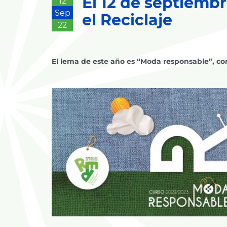
El 12 de septiembr
12
Sep
el Reciclaje
22
El lema de este año es “Moda responsable”, con 