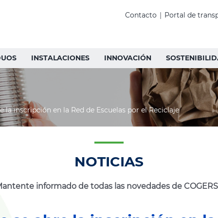
Contacto
|
Portal de trans
DUOS
INSTALACIONES
INNOVACIÓN
SOSTENIBILI
e la inscripción en la Red de Escuelas por el Reciclaje
NOTICIAS
antente informado de todas las novedades de COGER