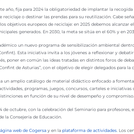
e año, fija para 2024 la obligatoriedad de implantar la recogida 
e reciclaje o destinar las prendas para su reutilización. Cabe señal
os objetivos europeos de reciclaje: en 2025 debemos alcanzar el 
unicipales generados. En 2030, la meta se sitúa en el 60% y en 203
démico un nuevo programa de sensibilización ambiental dentro 
fint). Esta iniciativa invita a los jóvenes a reflexionar y debati
és, poner en común las ideas tratadas en distintos foros de debat
onfint de Asturias”, con el objetivo de elegir delegados para la 
 a un amplio catálogo de material didáctico enfocado a fomentar
e actividades, programas, juegos, concursos, carteles e iniciativa
distinciones en función de su nivel de desempeño y compromiso
 4 de octubre, con la celebración del Seminario para profesores, 
e la Consejería de Educación.
página web de Cogersa
y en la
plataforma de actividades
. Los ce