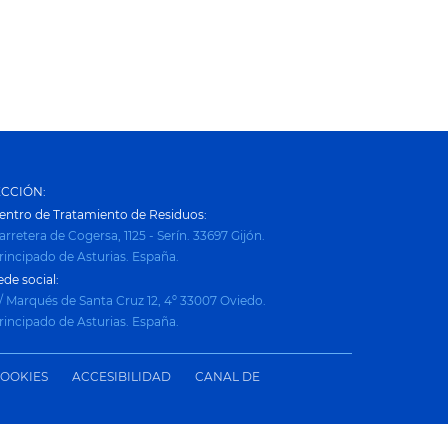
ECCIÓN:
entro de Tratamiento de Residuos:
arretera de Cogersa, 1125 - Serín. 33697 Gijón.
rincipado de Asturias. España.
ede social:
/ Marqués de Santa Cruz 12, 4º 33007 Oviedo.
rincipado de Asturias. España.
COOKIES
ACCESIBILIDAD
CANAL DE