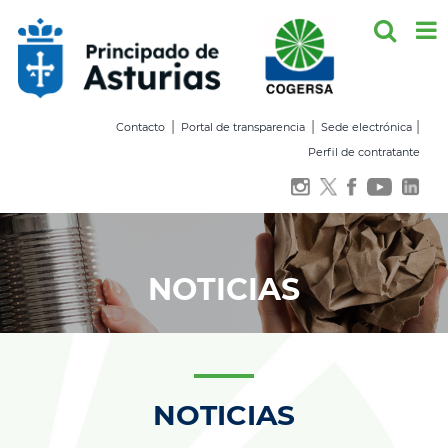
Saltar
al
contenido
|
|
|
Contacto
Portal de transparencia
Sede electrónica
Perfil de contratante
NOTICIAS
NOTICIAS