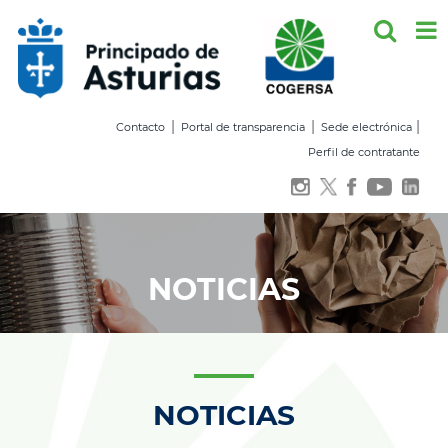
Saltar
al
contenido
|
|
|
Contacto
Portal de transparencia
Sede electrónica
Perfil de contratante
NOTICIAS
NOTICIAS