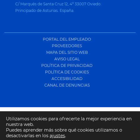
C/ Marqués de Santa Cruz 12, 4º 33007 Oviedo.
Principado de Asturias. España.
PORTAL DEL EMPLEADO
PROVEEDORES
MAPA DEL SITIO WEB
AVISO LEGAL
POLÍTICA DE PRIVACIDAD
POLÍTICA DE COOKIES
ACCESIBILIDAD
CANAL DE DENUNCIAS
Utilizamos cookies para ofrecerte la mejor experiencia en
nuestra web.
Puedes aprender más sobre qué cookies utilizamos o
desactivarlas en los
ajustes
.