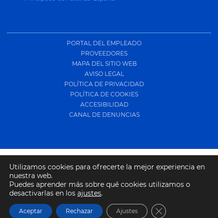
PORTAL DEL EMPLEADO
PROVEEDORES
MAPA DEL SITIO WEB
AVISO LEGAL
POLÍTICA DE PRIVACIDAD
POLÍTICA DE COOKIES
ACCESIBILIDAD
CANAL DE DENUNCIAS
Utilizamos cookies para ofrecerte la mejor experiencia en
nuestra web.
Puedes aprender más sobre qué cookies utilizamos o
desactivarlas en los
ajustes
.
Copyright © 2024 | TODOS LOS DERECHOS RESERVADOS | Diseño: Simêtriko |
Cerrar el banner
Aceptar
Rechazar
Ajustes
Desarrollo: Tragsatec