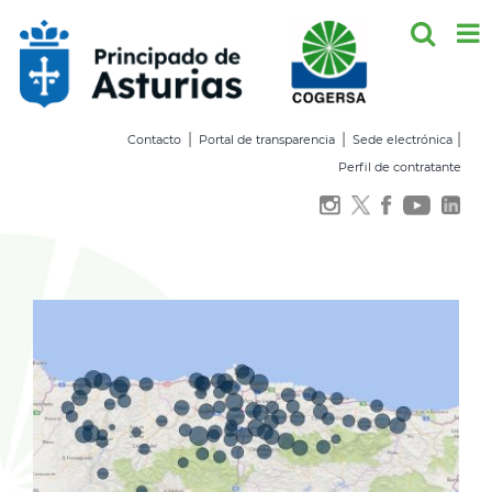
Saltar
al
contenido
|
|
|
Contacto
Portal de transparencia
Sede electrónica
Perfil de contratante
Ver
imagen
más
grande