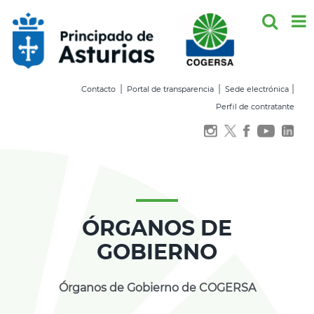
Saltar
al
contenido
|
|
|
Contacto
Portal de transparencia
Sede electrónica
Perfil de contratante
ÓRGANOS DE
GOBIERNO
Órganos de Gobierno de COGERSA