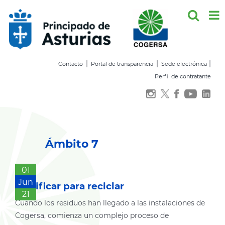
Saltar
al
contenido
|
|
|
Contacto
Portal de transparencia
Sede electrónica
Perfil de contratante
Ámbito 7
01
Jun
Clasificar para reciclar
21
Cuando los residuos han llegado a las instalaciones de
Cogersa, comienza un complejo proceso de