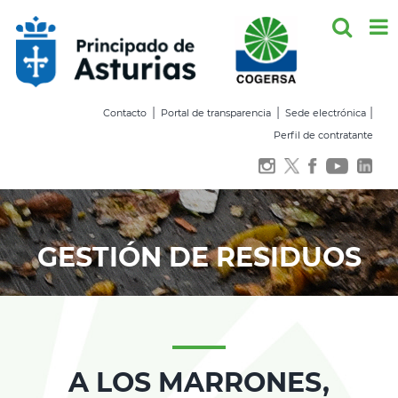
Saltar
al
contenido
|
|
|
Contacto
Portal de transparencia
Sede electrónica
Perfil de contratante
GESTIÓN DE RESIDUOS
A LOS MARRONES,