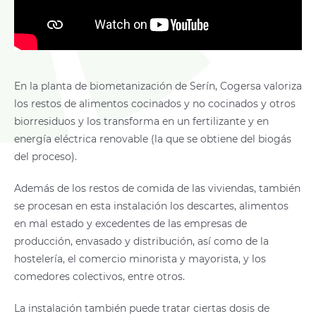
En la planta de biometanización de Serín, Cogersa valoriza
los restos de alimentos cocinados y no cocinados y otros
biorresiduos y los transforma en un fertilizante y en
energía eléctrica renovable (la que se obtiene del biogás
del proceso).
Además de los restos de comida de las viviendas, también
se procesan en esta instalación los descartes, alimentos
en mal estado y excedentes de las empresas de
producción, envasado y distribución, así como de la
hostelería, el comercio minorista y mayorista, y los
comedores colectivos, entre otros.
La instalación también puede tratar ciertas dosis de